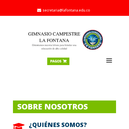
secretaria@lafontana.edu.co

a
PAGOS

SOBRE NOSOTROS
¿QUIÉNES SOMOS?
