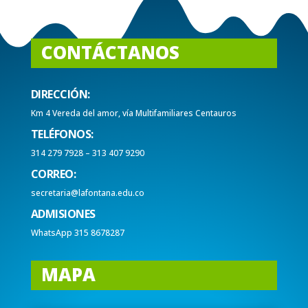
CONTÁCTANOS
DIRECCIÓN:
Km 4 Vereda del amor, vía Multifamiliares Centauros
TELÉFONOS:
314 279 7928 – 313 407 9290
CORREO:
secretaria@lafontana.edu.co
ADMISIONES
WhatsApp 315 8678287
MAPA