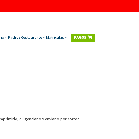
rio
Padres
Restaurante
Matrículas
PAGOS

3
3
3
primirlo, diligenciarlo y enviarlo por correo