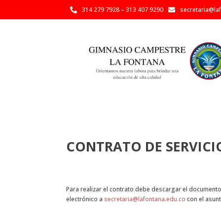
314 279 7928 – 313 407 9290
secretaria@la


CONTRATO DE SERVICI
Para realizar el contrato debe descargar el documento 
electrónico a
secretaria@lafontana.edu.co
con el asun