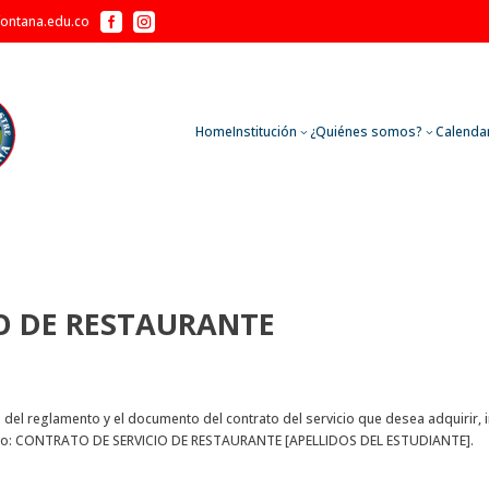


fontana.edu.co
Home
Institución
¿Quiénes somos?
Calenda
3
3
O DE RESTAURANTE
del reglamento y el documento del contrato del servicio que desea adquirir, im
to: CONTRATO DE SERVICIO DE RESTAURANTE [APELLIDOS DEL ESTUDIANTE].