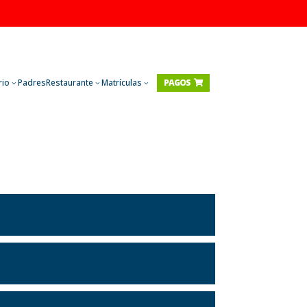
rio
Padres
Restaurante
Matrículas
PAGOS

3
3
3