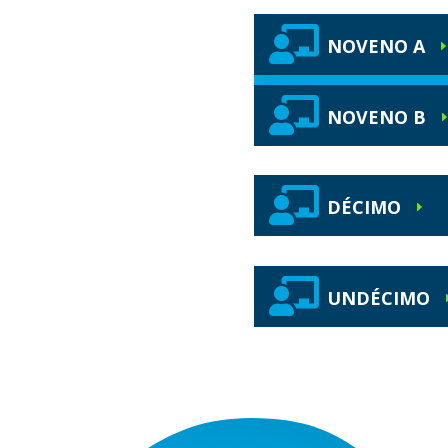

NOVENO A

NOVENO B

DÉCIMO
E

UNDÉCIMO