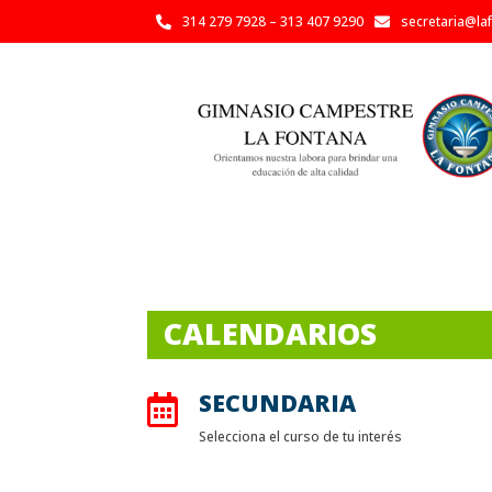
314 279 7928 – 313 407 9290
secretaria@la


CALENDARIOS
SECUNDARIA

Selecciona el curso de tu interés