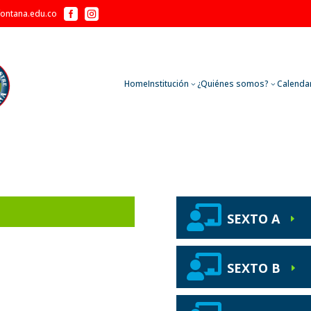


fontana.edu.co
Home
Institución
¿Quiénes somos?
Calenda
3
3

SEXTO A
E

SEXTO B
E