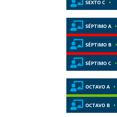

SEXTO C
E

SÉPTIMO A

SÉPTIMO B

SÉPTIMO C

OCTAVO A
E

OCTAVO B
E