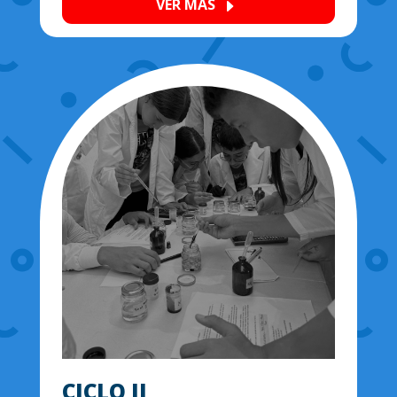
VER MÁS
E
CICLO II