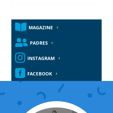

MAGAZINE
E

PADRES
E

INSTAGRAM
E

FACEBOOK
E