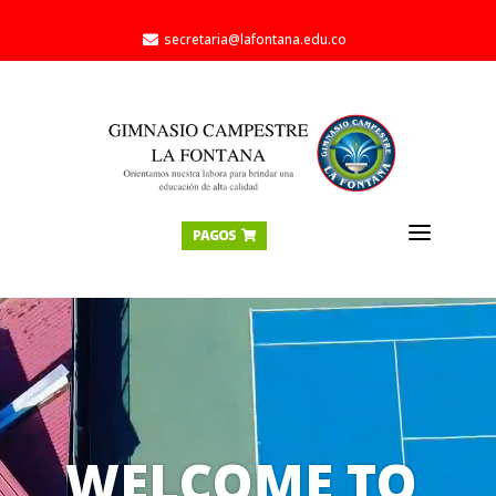
secretaria@lafontana.edu.co

a
PAGOS

Reproductor
de
vídeo
WELCOME TO