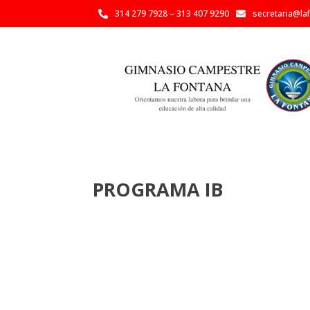
314 279 7928 – 313 407 9290
secretaria@la


PROGRAMA IB