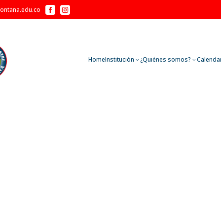


fontana.edu.co
Home
Institución
¿Quiénes somos?
Calenda
3
3