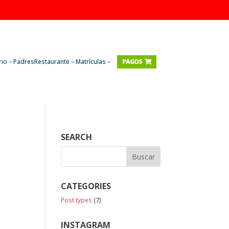
rio
Padres
Restaurante
Matrículas
PAGOS

3
3
3
SEARCH
CATEGORIES
Post types
(7)
INSTAGRAM