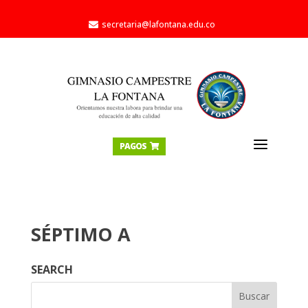
secretaria@lafontana.edu.co

a
PAGOS

SÉPTIMO A
SEARCH