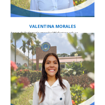
VALENTINA MORALES
Apoyo de Pedagogía
vmoralesl@lafontana.edu.co