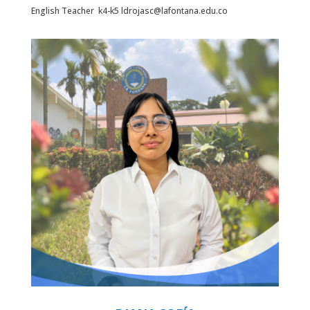
English Teacher k4-k5
ldrojasc@lafontana.edu.co