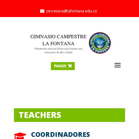
secretaria@lafontana.edu.co

a
PAGOS

TEACHERS
COORDINADORES
