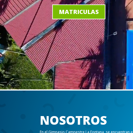
MATRICULAS
NOSOTROS
En el Gimnasio Campestre La Fontana, se encuentran e