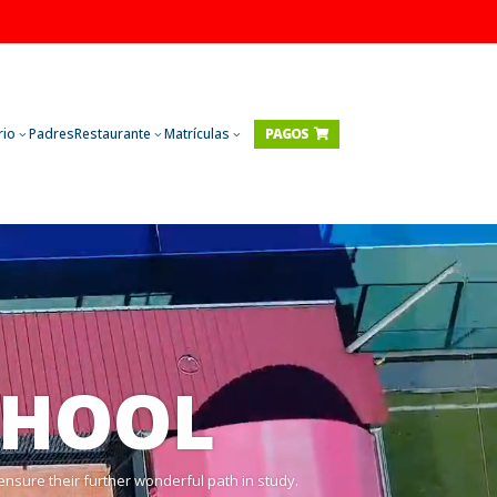
rio
Padres
Restaurante
Matrículas
PAGOS

3
3
3
CHOOL
nsure their further wonderful path in study.