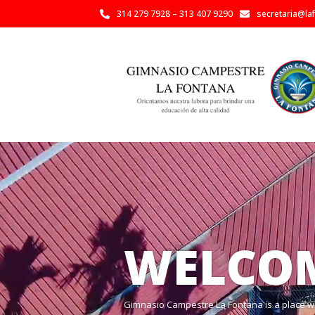
314 279 7928 – 313 407 9290
secretaria@la


WELCOM
Gimnasio Campestre La Fontana is a place whe