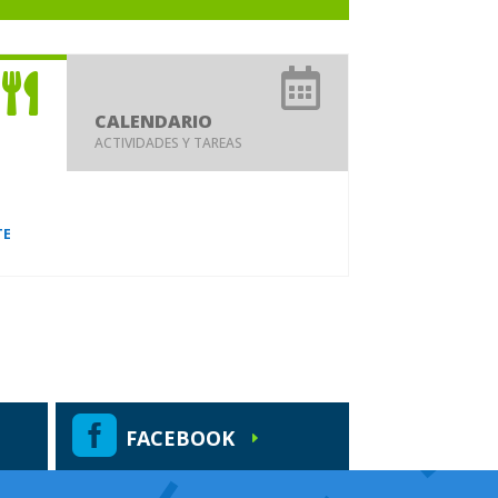


CALENDARIO
ACTIVIDADES Y TAREAS
TE

FACEBOOK
E