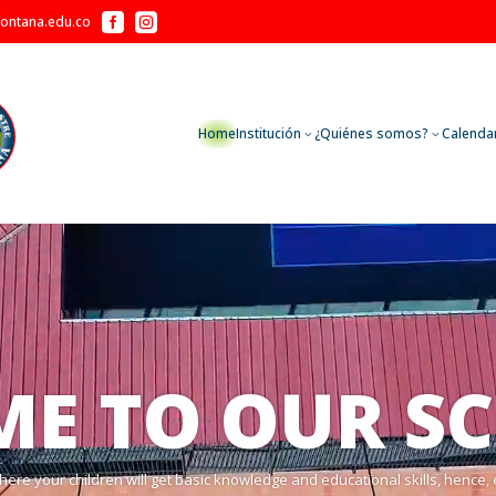


fontana.edu.co
Home
Institución
¿Quiénes somos?
Calenda
3
3
Reproductor
de
vídeo
E TO OUR S
re your children will get basic knowledge and educational skills, hence, e