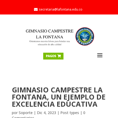
secretaria@lafontana.edu.co

a
PAGOS

GIMNASIO CAMPESTRE LA
FONTANA, UN EJEMPLO DE
EXCELENCIA EDUCATIVA
por
Soporte
|
Dic 4, 2023
|
Post types
|
0
Comentarios